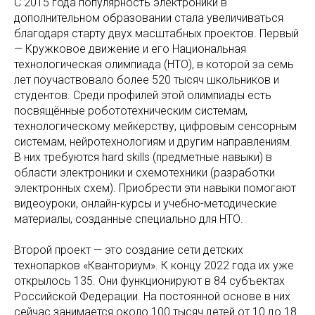
С 2015 года популярность электроники в
дополнительном образовании стала увеличиваться
благодаря старту двух масштабных проектов. Первый
— Кружковое движение и его Национальная
технологическая олимпиада (НТО), в которой за семь
лет поучаствовало более 520 тысяч школьников и
студентов. Среди профилей этой олимпиады есть
посвящённые робототехническим системам,
технологическому мейкерству, цифровым сенсорным
системам, нейротехнологиям и другим направлениям.
В них требуются hard skills (предметные навыки) в
области электроники и схемотехники (разработки
электронных схем). Приобрести эти навыки помогают
видеоуроки, онлайн-курсы и учебно-методические
материалы, созданные специально для НТО.
Второй проект — это создание сети детских
технопарков «Кванториум». К концу 2022 года их уже
открылось 135. Они функционируют в 84 субъектах
Российской Федерации. На постоянной основе в них
сейчас занимается около 100 тысяч детей от 10 до 18