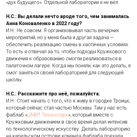
«дух будущего». Отдельной лаборатории я не вёл.
Н.С.: Вы делали нечто вроде того, чем занималась
Анна Коноваленко в 2022 году?
И.Н.: Не совсем. Я организовывал часть вечерних
мероприятий, но у меня была и другая задача —
обеспечить реализацию смены в хаотичных условиях.
То есть я отвечал за то, чтобы подходы Кружкового
движения к образованию смогли реализоваться в
палаточном лагере. Когда мы поняли, как это делать, я
смог заняться своей лабораторией для следующей
школы.
Н.С.: Расскажите про неё, пожалуйста.
И.Н.: Стоит начать с того, что я живу в городке Троицк,
который сейчас стал частью Москвы. Там у нас есть
фаблаб «
ЦМИТ Техноспарк
», который вместе с
Кружковым движением в своё время делал интенсив
по технологическому искусству. Делать лабораторию
на карельском острове команда фаблаба поехала