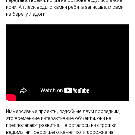
передавал время, когда на острове водились дикие
кони. А плеск воды о камни ребята записывали сами
на берегу Ладоги.
Иммерсивные проекты, подобные двум последним, —
это временные интерактивные объекты, они не
предполагают развития. Не осталось ни строжки
ведьмы, ни говорящего камня, хотя дорожка из