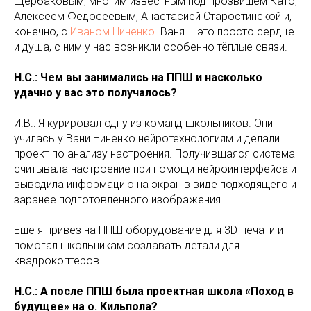
Щербаковым, многим известным под прозвищем Като,
Алексеем Федосеевым, Анастасией Старостинской и,
конечно, с
Иваном Ниненко
. Ваня – это просто сердце
и душа, с ним у нас возникли особенно тёплые связи.
Н.С.: Чем вы занимались на ППШ и насколько
удачно у вас это получалось?
И.В.: Я курировал одну из команд школьников. Они
училась у Вани Ниненко нейротехнологиям и делали
проект по анализу настроения. Получившаяся система
считывала настроение при помощи нейроинтерфейса и
выводила информацию на экран в виде подходящего и
заранее подготовленного изображения.
Ещё я привёз на ППШ оборудование для 3D-печати и
помогал школьникам создавать детали для
квадрокоптеров.
Н.С.: А после ППШ была проектная школа «Поход в
будущее» на о. Кильпола?