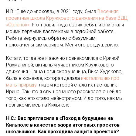
И.В.: Ещё до «похода», в 2021 году, была
Весенняя
проектная школа Кружкового движения на базе ВДЦ
«Орлёнок»
. Я отправил туда своих ребят, и они стали
моими первыми ласточками в подобной работе.
Ребята вернулись обратно с безумным
положительным зарядом. Меня это воодушевило.
Кстати, тогда же я заочно познакомился с Ириной
Рахманиной, активным участником Кружкового
движения. Наша ногинская ученица, Вика Худякова,
была в команде, которая делала
инсталляцию про
мать-природу
, лицом которой стала их наставник
Ирина. Так что я слышал много рассказов о ней до
того, как это стало мейнстримом. И до того, как мы
познакомились на Кильполе.
Н.С.: Вас пригласили в «Поход в будущее» на
Кильполе в качестве жюри итоговых проектов
школьников. Как проходила защита проектов?