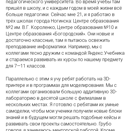
педагогического университета. Во время учёбы там
пришёл в школу, и с каждым годом в моей жизни всё
больше педагогики. Сейчас мне 21, и я работаю в
трёх школах города Ногинска: Центре образования
№2 им. В.Г. Короленко, Центре образования №10 и
Центре образования «Богородский». Они новые и
достаточно классные, там я пытаюсь освежить
преподавание информатики. Например, мы с
коллегами тесно дружим с командой Яндекс.Учебника
и стараемся развивать их курсы по нашему предмету
для 7—11 классов.
Параллельно с этим я учу ребят работать на 3D-
принтере и в программах для моделирования. Мы с
коллегами организовали большую аддитивную 3D-
лабораторию в десятой школе с филиалами в
нескольких местах. Я готовлю с ребятами их умные
самоделки, чтобы мои ученики получили новые блоки
знаний и в будущем могли решать подобные кейсы и
развивать свои проекты самостоятельно. Грубо
говоря, я занимаюсь менторской работой. Кроме