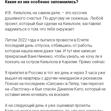
Какие из них особенно запомнились?
И.В.: Кильпола, на самом деле, – это кусочек
душевного счастья. По-другому не скажешь. Любой
проект, который был сделан на Кильполе, заставлял
задуматься о том, что тебя окружает.
Летом 2022 года я пытался провести в Египте
последний день отпуска, отбившись от работы,
которая нашла меня даже там. И тут мне написал
прекрасный Ваня Ниненко, чтобы узнать, не хочу ли я
поехать на остров Кильпола в Карелии. Прямо сейчас.
Я прилетел в Россию в тот же день и через 3 часа уже
вышел из квартиры с другим чемоданом и рюкзаком.
Поехал на последнем «Сапсане» в Питер, там пересел
на «Ласточку» и был спасён Данилом Като, который не
оставил меня ночевать на вокзале.
А на следующий день я уже оценивал проекты.
Больше всего мне понравилось то, что все команды