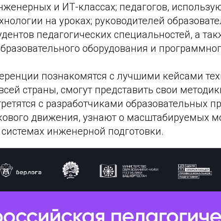
нженерных и ИТ-классах; педагогов, использу
хнологии на уроках; руководителей образоват
удентов педагогических специальностей, а так
образовательного оборудования и программног
еренции познакомятся с лучшими кейсами тех
всей страны, смогут представить свои методик
третятся с разработчиками образовательных п
ового движения, узнают о масштабируемых м
 системах инженерной подготовки.