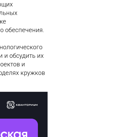
ющих
ельных
же
о обеспечения.
нологического
и и обсудить их
роектов и
оделях кружков