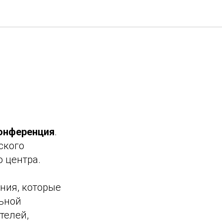
конференция
.
ского
 центра.
ния, которые
льной
телей,