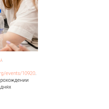
u
.
org/events/10920
.
 прохождении
 днях