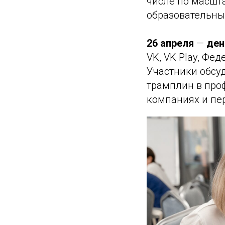
числе по масшт
образовательны
26 апреля
—
ден
VK, VK Play, Фе
Участники обсуд
трамплин в проф
компаниях и пе