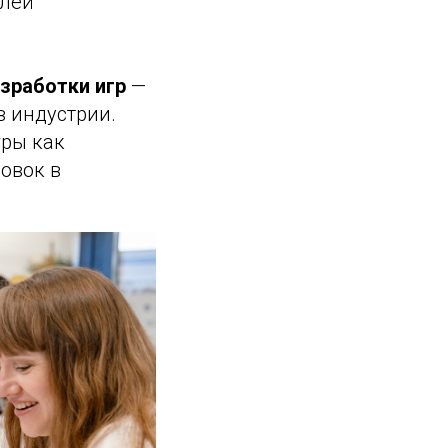
елей
зработки игр
—
в индустрии.
гры как
овок в