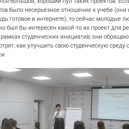
ился большой, хороший пул таких проектов. Ес
тов было несерьёзное отношение к учебе (они
удь готовое в интернете), то сейчас молодые 
ко был бы интересен какой-то их проект для р
в рамках студенческих инициатив; они обраща
отрят, как улучшить свою студенческую среду
ки.