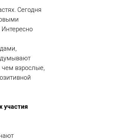
астях. Сегодня
довыми
 Интересно
ндами,
идумывают
 чем взрослые,
позитивной
х участия
инают