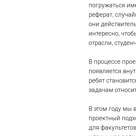
погружаться име
реферат, случай
они действитель
интересно, чтоб
отрасли, студен
В процессе про
появляется внут
ребят становитс
задачам относит
В этом году мы 
проектный подх
для факультетов