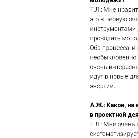
молодёжи?
Т.Л.: Мне нрави
это в первую оч
инструментами 
проводить молод
Оба процесса: и
необыкновенно 
очень интересны
идут в новые дл
энергии.
А.Ж.: Каков, на
в проектной де
Т.Л.: Мне очень
систематизируе