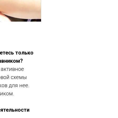
етесь только
тавником?
 активное
овой схемы
ков для нее.
ником.
еятельности