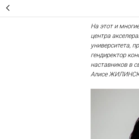
Как орга
На этот и многи
центра акселера
университета, п
гендиректор кон
наставников в с
Алисе ЖИЛИНСК