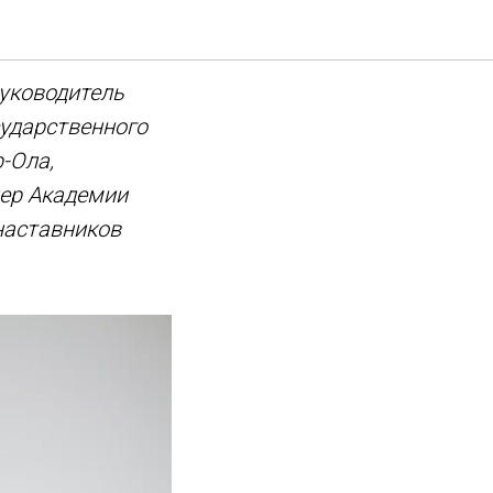
у в вузе?
руководитель
сударственного
-Ола,
нер Академии
наставников