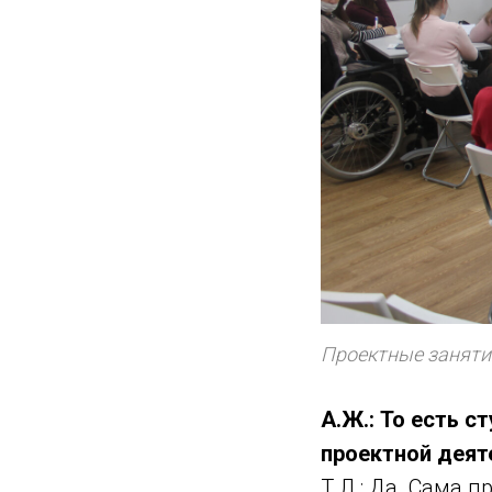
Проектные занятия
А.Ж.: То есть с
проектной деят
Т.Л.: Да. Сама 