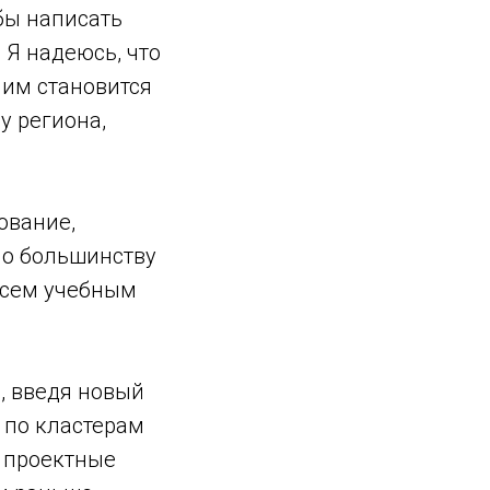
обы написать
 Я надеюсь, что
 им становится
у региона,
ование,
но большинству
 всем учебным
, введя новый
 по кластерам
е проектные