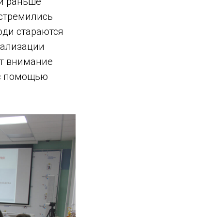
ли раньше
 стремились
люди стараются
еализации
ют внимание
 с помощью