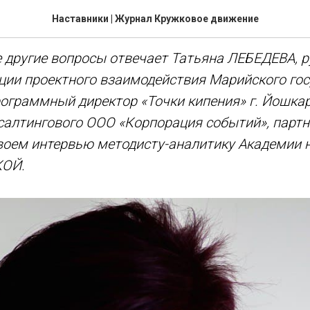
низовать проектную работ
Наставники | Журнал Кружковое движение
е другие вопросы отвечает Татьяна ЛЕБЕДЕВА, 
ции проектного взаимодействия Марийского го
рограммный директор «Точки кипения» г. Йошкар
салтингового ООО «Корпорация событий», парт
воем интервью методисту-аналитику Академии 
ОЙ.