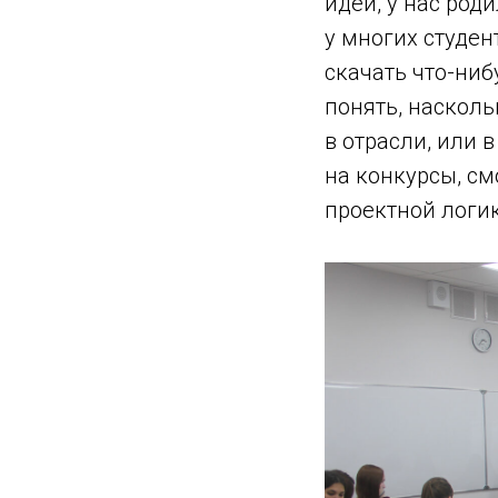
идеи, у нас род
у многих студен
скачать что-ниб
понять, насколь
в отрасли, или 
на конкурсы, см
проектной логи