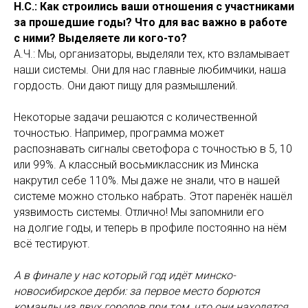
Н.С.: Как строились ваши отношения с участниками
за прошедшие годы? Что для вас важно в работе
с ними? Выделяете ли кого-то?
А.Ч.: Мы, организаторы, выделяли тех, кто взламывает
наши системы. Они для нас главные любимчики, наша
гордость. Они дают пищу для размышлений.
Некоторые задачи решаются с количественной
точностью. Например, программа может
распознавать сигналы светофора с точностью в 5, 10
или 99%. А классный восьмиклассник из Минска
накрутил себе 110%. Мы даже не знали, что в нашей
системе можно столько набрать. Этот паренёк нашёл
уязвимость системы. Отлично! Мы запомнили его
на долгие годы, и теперь в профиле постоянно на нём
всё тестируют.
А в финале у нас который год идёт минско-
новосибирское дерби: за первое место борются
команды из двух городов при том, что они находятся