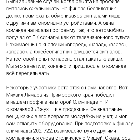
Были забавные случаи, когда ребята на профиле
пытались сжульничать. На финале беспилотник
должен сам ехать, обмениваясь сигналами лишь
с другими автономными устройствами. А одна
команда написала программу так, что автомобиль
получал от ПК сигналы, как от телевизионного пульта.
Нажимаешь на кнопочки «вперёд», «назад», «влево»,
«вправо», а лжебеспилотник слушается сигналов.
На тестовой попытке парень стал тыкать клавиши.
Мы это заметили, конечно, и пришлось его команде
всё переделывать.
Некоторые участники остаются с нами надолго. Вот
Михаил Лямаев из Приморского края победил
в нашем профиле на второй Олимпиаде НТИ
с командой «Вжух — и в продакшн». Он знал такие
вещи, каких в его возрасте молодёжь не учит, и мог
сам отладить оборудование. При подготовке к финалу
олимпиады 2021/22, взаимодействуя с другими
компаниями, я снова столкнулся с Мишей. Оказалось,