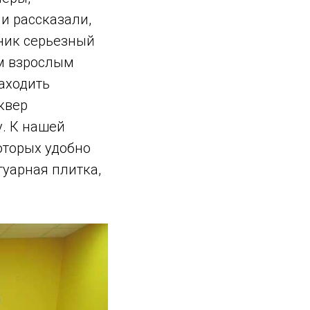
и рассказали,
зник серьезный
им взрослым
находить
квер
. К нашей
оторых удобно
туарная плитка,