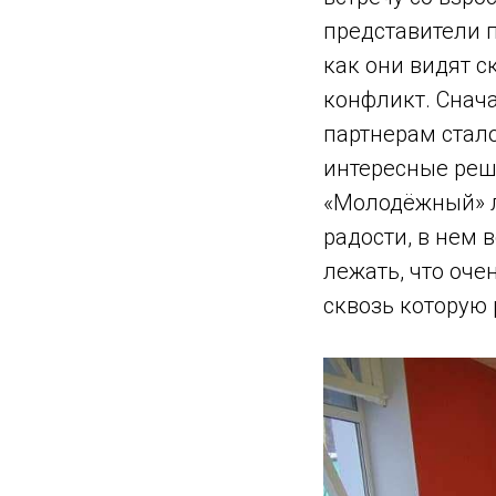
представители 
как они видят с
конфликт. Снач
партнерам стало
интересные реше
«Молодёжный» л
радости, в нем 
лежать, что оче
сквозь которую 