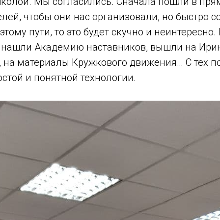
колой. Мы согласились. Сначала пошли в прям
лей, чтобы они нас организовали, но быстро с
этому пути, то это будет скучно и неинтересно.
ы нашли Академию наставников, вышли на Ирин
, на материалы Кружкового движения… С тех п
остой и понятной технологии.