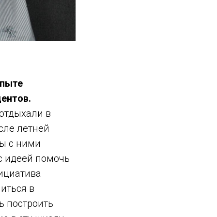
опыте
дентов.
 отдыхали в
сле летней
Мы с ними
с идеей помочь
нициатива
иться в
ь построить