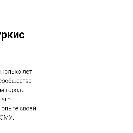
уркис
сколько лет
 сообщества
м городе
 его
б опыте своей
КОМУ,