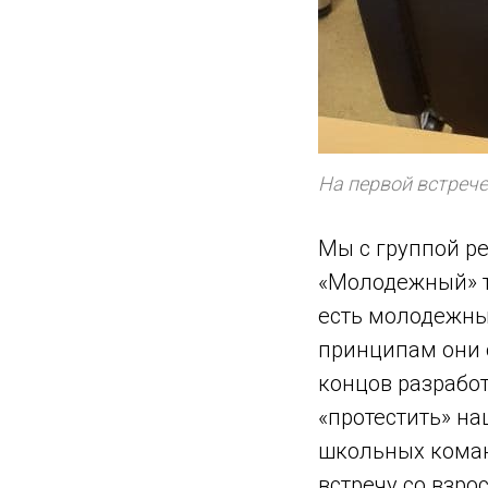
На первой встреч
Мы с группой ре
«Молодежный» та
есть молодежные
принципам они 
концов разработ
«протестить» на
школьных коман
встречу со взр