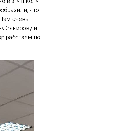
о в эту школу,
ообразили, что
 Нам очень
у Закирову и
ор работаем по