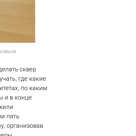
ыковым
делать сквер
чать, где какие
итетах, по каким
 и в конце
ожили
ли пять
у, организовав
неры,