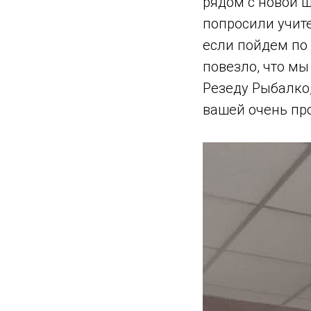
рядом с новой ш
попросили учите
если пойдем по 
повезло, что м
Резеду Рыбалко
вашей очень пр