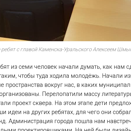
е ребят с главой Каменска-Уральского Алексеем Шм
бят из семи человек начали думать, как нам с
ким, чтобы туда ходила молодёжь. Начали изу
 пространства вокруг нас, в каких муниципал
организованы. Перелопатили массу литературы
али проект сквера. На этом этапе дети предл
ши идеи на других ребятах, для чего они собра
д. Администрация города пошла нам навстреч
ослыми проектировщиками. На ней были дизай