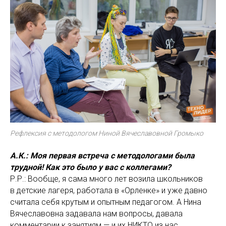
Рефлексия с методологом Ниной Вячеславовной Громыко
А.К.: Моя первая встреча с методологами была
трудной! Как это было у вас с коллегами?
Р.Р.: Вообще, я сама много лет возила школьников
в детские лагеря, работала в «Орленке» и уже давно
считала себя крутым и опытным педагогом. А Нина
Вячеславовна задавала нам вопросы, давала
комментарии к занятиям — и их НИКТО из нас