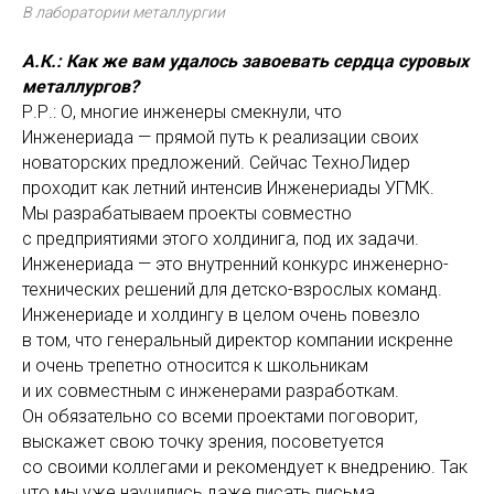
В лаборатории металлургии
А.К.: Как же вам удалось завоевать сердца суровых
металлургов?
Р.Р.: О, многие инженеры смекнули, что
Инженериада — прямой путь к реализации своих
новаторских предложений. Сейчас ТехноЛидер
проходит как летний интенсив Инженериады УГМК.
Мы разрабатываем проекты совместно
с предприятиями этого холдинига, под их задачи.
Инженериада — это внутренний конкурс инженерно-
технических решений для детско-взрослых команд.
Инженериаде и холдингу в целом очень повезло
в том, что генеральный директор компании искренне
и очень трепетно относится к школьникам
и их совместным с инженерами разработкам.
Он обязательно со всеми проектами поговорит,
выскажет свою точку зрения, посоветуется
со своими коллегами и рекомендует к внедрению. Так
что мы уже научились даже писать письма