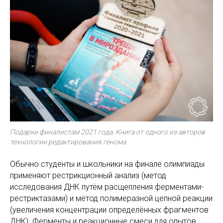
Подарки финалистам 2021 года. Книга от одного из авторов
технологии редактирования генома
Обычно студенты и школьники на финале олимпиады
применяют рестрикционный анализ (метод
исследования ДНК путём расщепления ферментами-
рестриктазами) и метод полимеразной цепной реакции
(увеличения концентрации определённых фрагментов
ДНК). Ферменты и реакционные смеси для опытов