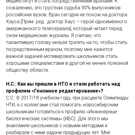
мединститут и стать посредственными врачами. К
сожалению, это грустная судьба 90% выпускников
российских вузов. Врач сегодня не похож на доктора
Хауса [Прим. ред.: доктор Хаус – герой одноимённого
американского телесериала], который читает перед
сном медицинские журналы. Я считаю, что
талантливую голову нельзя тратить на то, чтобы стать
посредственным врачом, поэтому мне кажется
важной задачей мотивировать школьников стать
хорошими специалистами в другой не менее полезной
обществу области.
Н.С.: Как вы пришли в НТО и стали работать над
профилем «Геномное редактирование»?
С.С.: В 2017/18 учебном году, при расцвете Олимпиады
НТИ, я с коллегами стал помогать новосибирским
школьникам готовиться к профилю «Инженерные
биологические системы» (ИБС). Для этого мы
знакомили школьников с новыми методами и
разбирали с ними задачи предыдущих лет. Мне