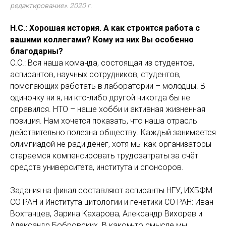
редактирование». 2020 г.
Н.С.: Хорошая история. А как строится работа с
вашими коллегами? Кому из них Вы особенно
благодарны?
С.С.: Вся наша команда, состоящая из студентов,
аспирантов, научных сотрудников, студентов,
помогающих работать в лаборатории – молодцы. В
одиночку ни я, ни кто-либо другой никогда бы не
справился. НТО – наше хобби и активная жизненная
позиция. Нам хочется показать, что наша отрасль
действительно полезна обществу. Каждый занимается
олимпиадой не ради денег, хотя мы как организаторы
стараемся компенсировать трудозатраты за счёт
средств университета, института и спонсоров.
Задания на финал составляют аспиранты НГУ, ИХБФМ
СО РАН и Института цитологии и генетики СО РАН: Иван
Вохтанцев, Зарина Кахарова, Александр Вихорев и
Александр Бобровских. В каком-то смысле мы