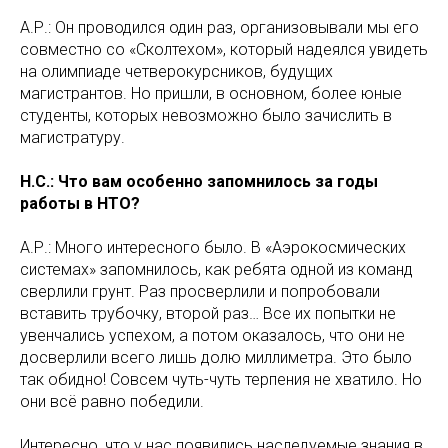
А.Р.: Он проводился один раз, организовывали мы его
совместно со «Сколтехом», который надеялся увидеть
на олимпиаде четверокурсников, будущих
магистрантов. Но пришли, в основном, более юные
студенты, которых невозможно было зачислить в
магистратуру.
Н.С.: Что вам особенно запомнилось за годы
работы в НТО?
А.Р.: Много интересного было. В «Аэрокосмических
системах» запомнилось, как ребята одной из команд
сверлили грунт. Раз просверлили и попробовали
вставить трубочку, второй раз… Все их попытки не
увенчались успехом, а потом оказалось, что они не
досверлили всего лишь долю миллиметра. Это было
так обидно! Совсем чуть-чуть терпения не хватило. Но
они всё равно победили.
Интересно, что у нас появились наследуемые знания в