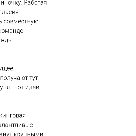
диночку. Работая
огласия
ь совместную
 команде
манды
ущее,
 получают тут
уля — от идеи
ркинговая
алантливые
танут крупными