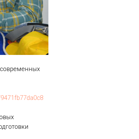
о современных
a79471fb77da0c8
ровых
подготовки