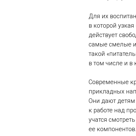
Для их воспита
в которой узкая
действует своб
самые смелые и
такой «питател
в том числе и в
Современные кр
прикладных напр
Они дают детям
к работе над пр
учатся смотреть
ее компонентов