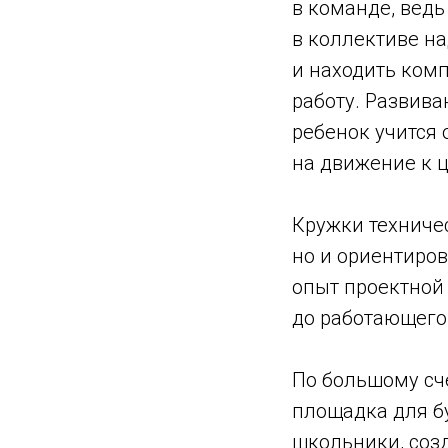
в команде, ведь
в коллективе на
и находить ком
работу. Развива
ребенок учится 
на движение к ц
Кружки техничес
но и ориентиров
опыт проектной 
до работающего
По большому сче
площадка для б
школьники, соз