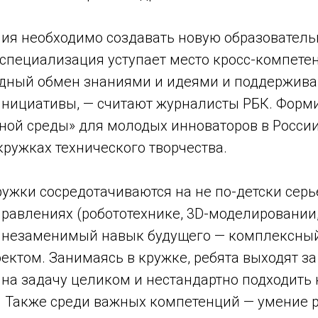
ния необходимо создавать новую образователь
 специализация уступает место кросс-компетен
одный обмен знаниями и идеями и поддержив
нициативы, — считают журналисты РБК. Фор
ьной среды» для молодых инноваторов в Росси
 кружках технического творчества.
ужки сосредотачиваются на не по-детски сер
авлениях (робототехнике, 3D-моделировании, AR
 незаменимый навык будущего — комплексны
оектом. Занимаясь в кружке, ребята выходят за
 на задачу целиком и нестандартно подходить
. Также среди важных компетенций — умение 