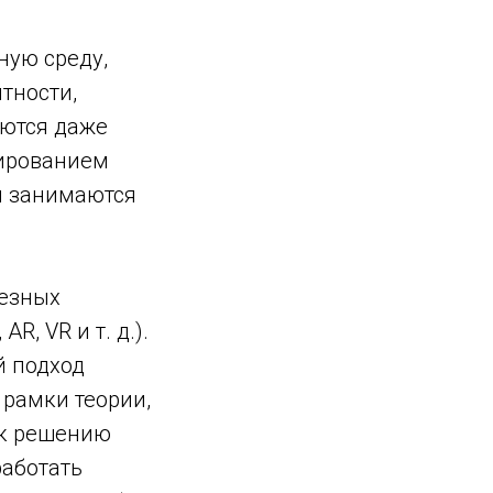
ную среду,
тности,
аются даже
мированием
и занимаются
ьезных
, VR и т. д.).
й подход
 рамки теории,
 к решению
работать