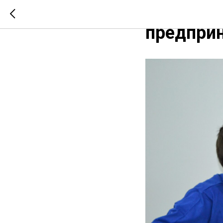
Кружок 2
предпри