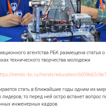
мационного агентства РБК размещена статья 
жках технического творчества молодежи
ttps://trends.rbc.ru/trends/education/6009b62c9
бирается стать в ближайшие годы одним из ми
 лидеров, то перед ней остро встанет вопрос 
нных инженерных кадров.