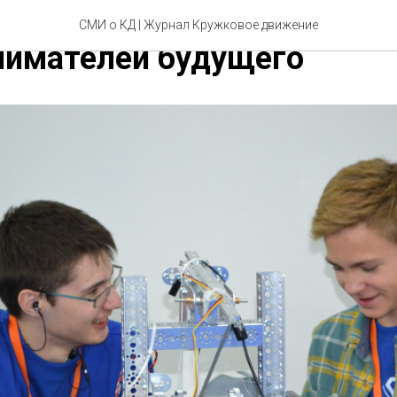
.0: как развивать навык
СМИ о КД | Журнал Кружковое движение
нимателей будущего