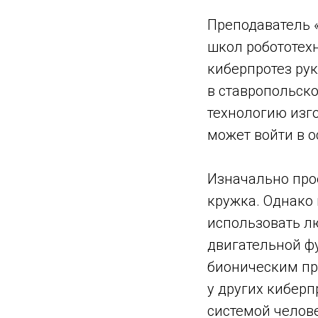
Преподаватель 
школ робототех
киберпротез ру
в ставропольск
технологию изг
может войти в 
Изначально про
кружка. Однако 
использовать л
двигательной фу
бионическим про
у других киберп
системой челов