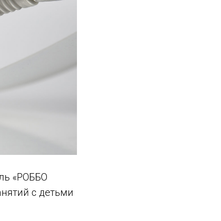
ель «РОББО
анятий с детьми