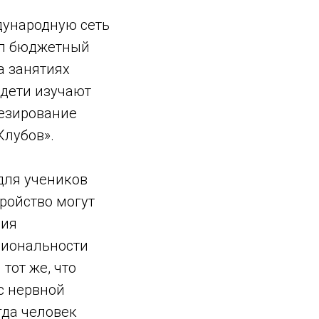
дународную сеть
ал бюджетный
а занятиях
 дети изучают
тезирование
Клубов».
для учеников
тройство могут
ния
циональности
тот же, что
с нервной
гда человек