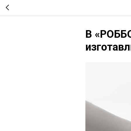
В «РОББО
изготавл