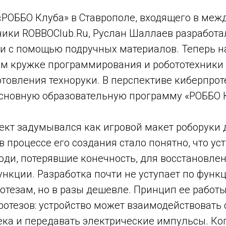
«РОББО Клуба» в Ставрополе, входящего в меж
ники ROBBOClub.Ru, Руслан Шаллаев разработ
ки с помощью подручных материалов. Теперь н
ом кружке программирования и робототехники
отовления техноруки. В перспективе киберпро
основную образовательную программу «РОББО 
ект задумывался как игровой макет роборуки 
в процессе его создания стало понятно, что ус
юди, потерявшие конечность, для восстановле
нкции. Разработка почти не уступает по функ
тезам, но в разы дешевле. Принцип ее работы 
ротезов: устройство может взаимодействовать 
ека и передавать электрические импульсы. Ко