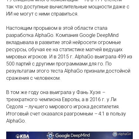
так что доступные вычислительные мощности даже с
ИИ не могут с ними справиться.
Настоящим прорывом в этой области стала
разработка AlphaGo. Компания Google DeepMind
вкладывала в развитие этой нейросети огромные
ресурсы, обучая ее на статистике матчей ведущих
мировых игроков. И в 2015 г. AlphaGo выиграла 499 из
500 партий с другими программами для го. По
результатам этого теста AlphaGo признали достойной
сражения с человеком.
В том же году она выиграла у Фань Хуэя
–
трехкратного чемпиона Европы, а в 2016 г. у Ли
Седоля
–
лучшего мирового игрока десятилетия.
Итоговый счет оказался разгромным
–
4:1 в пользу
AlphaGo.