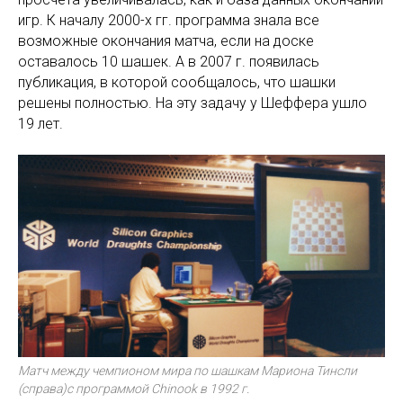
игр. К началу 2000-х гг. программа знала все
возможные окончания матча, если на доске
оставалось 10 шашек. А в 2007 г. появилась
публикация, в которой сообщалось, что шашки
решены полностью. На эту задачу у Шеффера ушло
19 лет.
Матч между чемпионом мира по шашкам Мариона Тинсли
(справа)с программой Chinook в 1992 г.