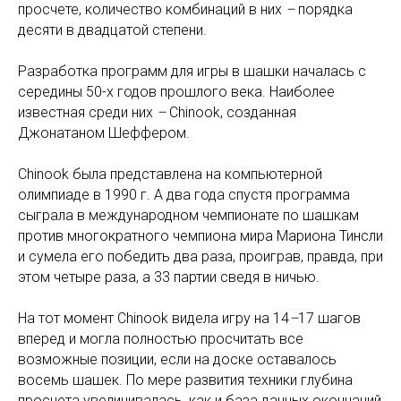
просчете, количество комбинаций в них
–
порядка
десяти в двадцатой степени.
Разработка программ для игры в шашки началась с
середины 50-х годов прошлого века. Наиболее
известная среди них
–
Chinook, созданная
Джонатаном Шеффером.
Chinook была представлена на компьютерной
олимпиаде в 1990 г. А два года спустя программа
сыграла в международном чемпионате по шашкам
против многократного чемпиона мира Мариона Тинсли
и сумела его победить два раза, проиграв, правда, при
этом четыре раза, а 33 партии сведя в ничью.
На тот момент Chinook видела игру на 14
–
17 шагов
вперед и могла полностью просчитать все
возможные позиции, если на доске оставалось
восемь шашек. По мере развития техники глубина
просчета увеличивалась, как и база данных окончаний