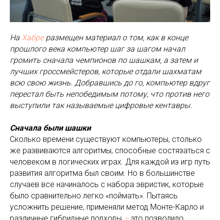
На
Хабре
размещен материал о том, как в конце
прошлого века компьютер шаг за шагом начал
громить сначала чемпионов по шашкам, а затем и
лучших гроссмейстеров, которые отдали шахматам
всю свою жизнь. Добравшись до го, компьютер вдруг
перестал быть непобедимым потому, что против него
выступили так называемые цифровые кентавры.
Сначала были шашки
Сколько времени существуют компьютеры, столько
же развиваются алгоритмы, способные состязаться с
человеком в логических играх. Для каждой из игр путь
развития алгоритма был своим. Но в большинстве
случаев все начиналось с набора эвристик, которые
было сравнительно легко «поймать». Пытаясь
усложнить решение, применяли метод Монте-Карло и
различные гибридные подходы
–
это позволило