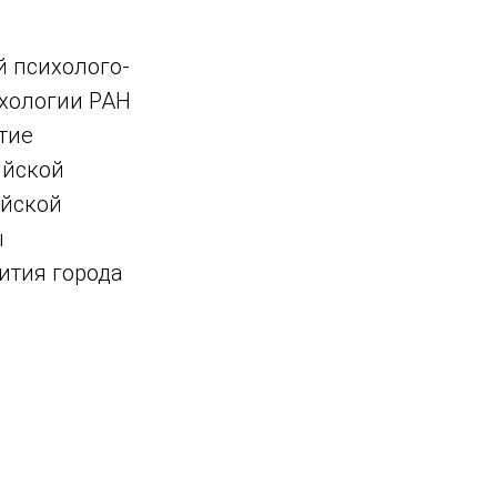
 психолого-
хологии РАН
тие
ийской
ийской
ы
ития города