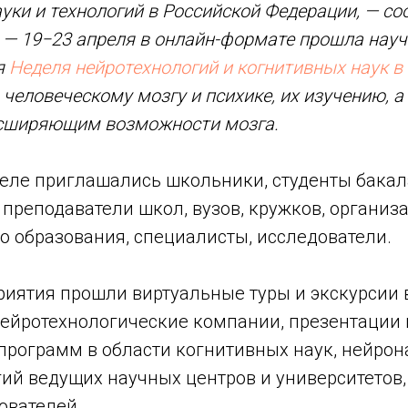
ауки и технологий в Российской Федерации, — с
, — 19−23 апреля в онлайн-формате прошла науч
я
Неделя нейротехнологий и когнитивных наук в
человеческому мозгу и психике, их изучению, а
асширяющим возможности мозга.
деле приглашались школьники, студенты бака
 преподаватели школ, вузов, кружков, организ
о образования, специалисты, исследователи.
риятия прошли виртуальные туры и экскурсии 
нейротехнологические компании, презентации 
программ в области когнитивных наук, нейрон
гий ведущих научных центров и университетов
ователей.