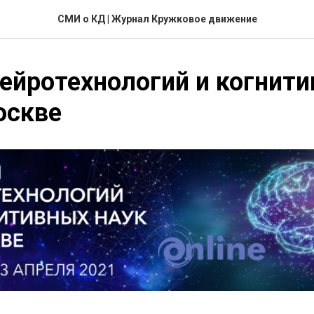
СМИ о КД | Журнал Кружковое движение
ейротехнологий и когнит
оскве