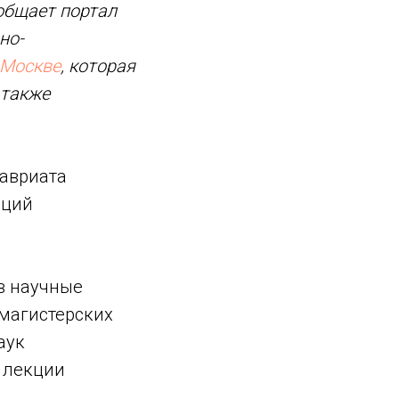
ообщает портал
но-
 Москве
, которая
 также
лавриата
аций
в научные
магистерских
аук
, лекции