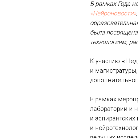
В рамках Года н
«Нейроновости»
образовательна
была посвящена 
технологиям, р
К участию в Не
и магистратуры,
дополнительног
В рамках мероп
лаборатории и 
и аспирантских 
и нейротехноло
ведущих исслед