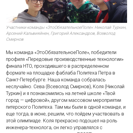
Участники команды «ЭтоОбязательноеПоле»: Николай Туркин,
Арсений Кальвияйнен, Григорий Александров, Всеволод
Смирнов
Мы команда «ЭтоОбязательноеПоле», победители
профиля «Передовые производственные технологии»
финала НТО, проходившего в распределенном
формате на площадке фаблаба Политеха Петра в
Санкт-Петербурге. Наша команда собралась
неслучайно. Сева (Всеволод Смирнов), Коля (Николай
Туркин) и я познакомились на летней школе «Твой
город — цифровой», другом массовом мероприятии
питерского Политеха. Там мы были в одной команде, и
еще тогда, в июне, решили, что пойдем участвовать в
этой олимпиаде. Коля прекрасно подошел на роль
инженера-технолога, он легко управлялся с