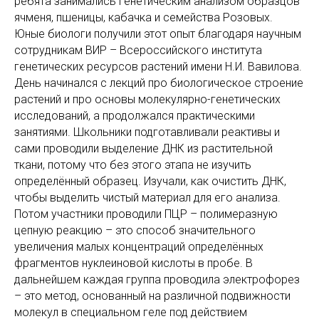
ребята занимались генетическим анализом образцов
ячменя, пшеницы, кабачка и семейства Розовых.
Юные биологи получили этот опыт благодаря научным
сотрудникам ВИР – Всероссийского института
генетических ресурсов растений имени Н.И. Вавилова.
День начинался с лекций про биологическое строение
растений и про основы молекулярно-генетических
исследований, а продолжался практическими
занятиями. Школьники подготавливали реактивы и
сами проводили выделение ДНК из растительной
ткани, потому что без этого этапа не изучить
определённый образец. Изучали, как очистить ДНК,
чтобы выделить чистый материал для его анализа.
Потом участники проводили ПЦР – полимеразную
цепную реакцию – это способ значительного
увеличения малых концентраций определённых
фрагментов нуклеиновой кислоты в пробе. В
дальнейшем каждая группа проводила электрофорез
– это метод, основанный на различной подвижности
молекул в специальном геле под действием