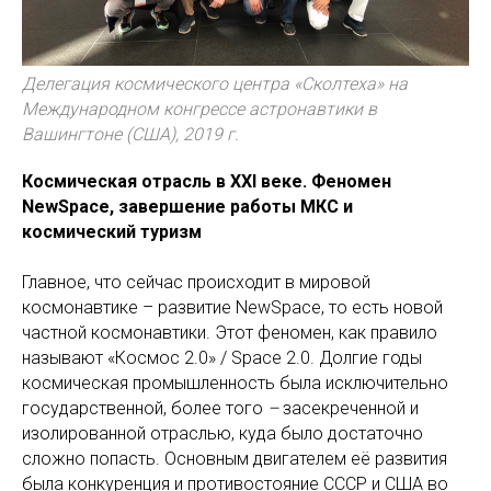
Делегация космического центра «Сколтеха» на
Международном конгрессе астронавтики в
Вашингтоне (США), 2019 г.
Космическая отрасль в XXI веке. Феномен
NewSpace, завершение работы МКС и
космический туризм
Главное, что сейчас происходит в мировой
космонавтике – развитие NewSpace, то есть новой
частной космонавтики. Этот феномен, как правило
называют «Космос 2.0» / Space 2.0. Долгие годы
космическая промышленность была исключительно
государственной, более того
–
засекреченной и
изолированной отраслью, куда было достаточно
сложно попасть. Основным двигателем её развития
была конкуренция и противостояние СССР и США во