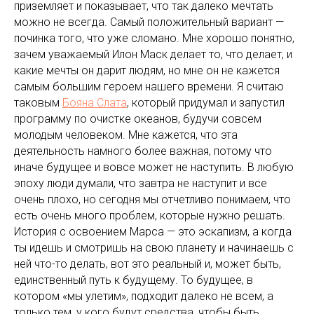
приземляет и показывает, что так далеко мечтать
можно не всегда. Самый положительный вариант —
починка того, что уже сломано. Мне хорошо понятно,
зачем уважаемый Илон Маск делает то, что делает, и
какие мечты он дарит людям, но мне он не кажется
самым большим героем нашего времени. Я считаю
таковым
Бояна Слата
, который придумал и запустил
программу по очистке океанов, будучи совсем
молодым человеком. Мне кажется, что эта
деятельность намного более важная, потому что
иначе будущее и вовсе может не наступить. В любую
эпоху люди думали, что завтра не наступит и все
очень плохо, но сегодня мы отчетливо понимаем, что
есть очень много проблем, которые нужно решать.
История с освоением Марса — это эскапизм, а когда
ты идешь и смотришь на свою планету и начинаешь с
ней что-то делать, вот это реальный и, может быть,
единственный путь к будущему. То будущее, в
котором «мы улетим», подходит далеко не всем, а
только тем, у кого будут средства, чтобы быть