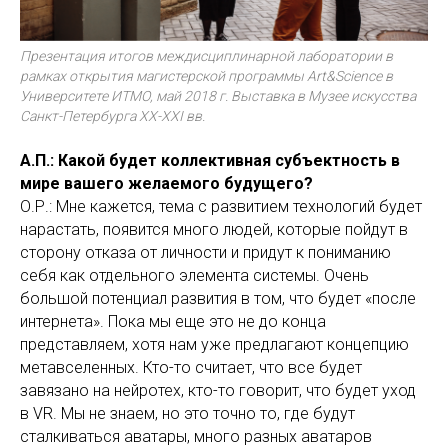
Презентация итогов междисциплинарной лаборатории в
рамках открытия магистерской программы Art&Science в
Университете ИТМО, май 2018 г. Выставка в Музее искусства
Санкт-Петербурга XX-XXI вв.
А.П.: Какой будет коллективная субъектность в
мире вашего желаемого будущего?
О.Р.: Мне кажется, тема с развитием технологий будет
нарастать, появится много людей, которые пойдут в
сторону отказа от личности и придут к пониманию
себя как отдельного элемента системы. Очень
большой потенциал развития в том, что будет «после
интернета». Пока мы еще это не до конца
представляем, хотя нам уже предлагают концепцию
метавселенных. Кто-то считает, что все будет
завязано на нейротех, кто-то говорит, что будет уход
в VR. Мы не знаем, но это точно то, где будут
сталкиваться аватары, много разных аватаров