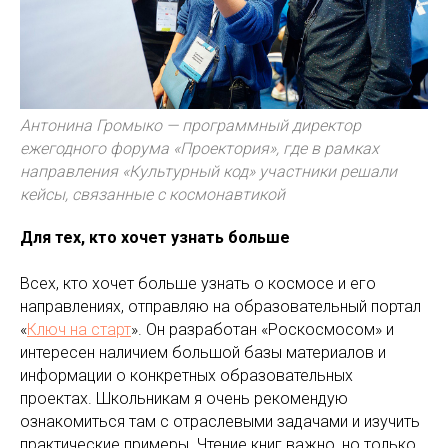
Антонина Громыко — программный директор
ежегодного форума «Проектория», где в рамках
направления «Культурный код» участники решали
кейсы, связанные с космонавтикой
Для тех, кто хочет узнать больше
Всех, кто хочет больше узнать о космосе и его
направлениях, отправляю на образовательный портал
«
Ключ на старт
». Он разработан «Роскосмосом» и
интересен наличием большой базы материалов и
информации о конкретных образовательных
проектах. Школьникам я очень рекомендую
ознакомиться там с отраслевыми задачами и изучить
практические примеры. Чтение книг важно, но только