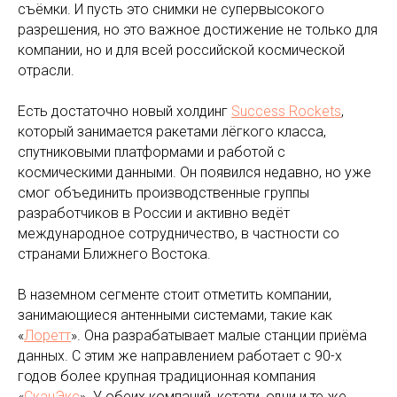
съёмки. И пусть это снимки не супервысокого
разрешения, но это важное достижение не только для
компании, но и для всей российской космической
отрасли.
Есть достаточно новый холдинг
Success Rockets
,
который занимается ракетами лёгкого класса,
спутниковыми платформами и работой с
космическими данными. Он появился недавно, но уже
смог объединить производственные группы
разработчиков в России и активно ведёт
международное сотрудничество, в частности со
странами Ближнего Востока.
В наземном сегменте стоит отметить компании,
занимающиеся антенными системами, такие как
«
Лоретт
». Она разрабатывает малые станции приёма
данных. С этим же направлением работает с 90-х
годов более крупная традиционная компания
«
СканЭкс
». У обеих компаний, кстати, одни и те же