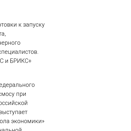
товки к запуску
а,
нерного
специалистов.
ОС и БРИКС+
едерального
смосу при
оссийской
выступает
ола экономики»
нальной