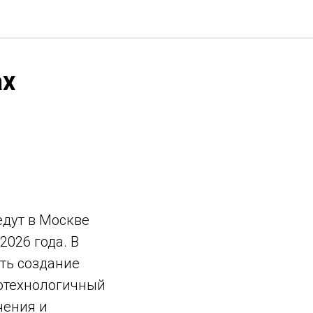
ах
дут в Москве
026 года. В
ть создание
котехнологичный
чения и