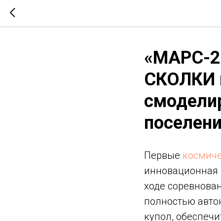
«МАРС-20
СКОЛКИ 
смодели
поселени
Первые
космиче
инновационная ш
ходе соревнова
полностью авто
купол, обеспеч