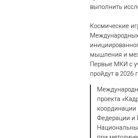
выполнить иссл
Космические иг
Международных 
инициированног
мышления и меж
Первые МКИ с у
пройдут в 2026 г
Международны
проекта «Кад
координации 
Федерации и 
Национальный
при методиче