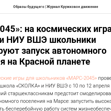
Образы будущего | Журнал Кружковое движение
45»: на космических игр
и НИУ ВШЭ школьники
руют запуск автономного
я на Красной планете
ские игры для школьников «МАРС-2045»
прове
кола «СКОЛКА» и НИУ ВШЭ с 10 по 12 апреля 2
ний старшеклассникам предстоит смоделирова
номного поселения на Марсе: запустить высо
ить бесперебойную работу систем жизнеобеспе