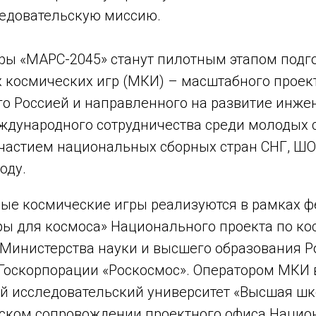
едовательскую миссию.
ры «МАРС-2045» станут пилотным этапом подго
космических игр (МКИ) – масштабного проект
о Россией и направленного на развитие инже
дународного сотрудничества среди молодых 
частием национальных сборных стран СНГ, Ш
оду.
е космические игры реализуются в рамках ф
ры для космоса» Национального проекта по ко
Министерства науки и высшего образования Р
Госкорпорации «Роскосмос». Оператором МКИ 
 исследовательский университет «Высшая шк
ском сопровождении проектного офиса Нацио